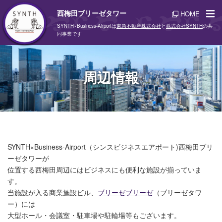
西梅田ブリーゼタワー
HOME
SYNTH×Business-Airportは
東急不動産株式会社
と
株式会社SYNTH
の共
同事業です
周辺情報
SYNTH×Business-Airport（シンスビジネスエアポート)西梅田ブリ
ーゼタワーが
位置する西梅田周辺にはビジネスにも便利な施設が揃っていま
す。
当施設が入る商業施設ビル、
ブリーゼブリーゼ
（ブリーゼタワ
ー）には
大型ホール・会議室・駐車場や駐輪場等もございます。