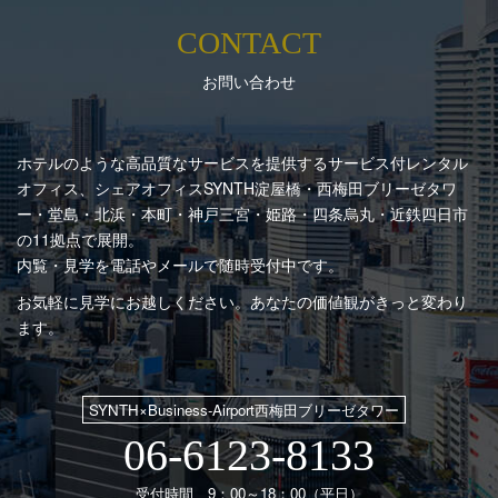
CONTACT
お問い合わせ
ホテルのような高品質なサービスを提供するサービス付レンタル
オフィス、シェアオフィスSYNTH
淀屋橋・西梅田ブリーゼタワ
ー・堂島・北浜・本町・神戸三宮・姫路・四条烏丸・近鉄四日市
の11拠点で展開。
内覧・見学を電話やメールで随時受付中です。
お気軽に見学にお越しください。あなたの価値観がきっと変わり
ます。
SYNTH×Business-Airport西梅田ブリーゼタワー
06-6123-8133
受付時間 9：00～18：00（平日）