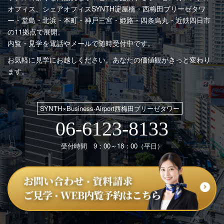
オフィス、シェアオフィスSYNTH
淀屋橋・西梅田ブリーゼタワ
ー・堂島・北浜・本町・神戸三宮・姫路・四条烏丸・近鉄四日市
の11拠点で展開。
内覧・見学を電話やメールで随時受付中です。
お気軽に見学にお越しください。あなたの価値観がきっと変わり
ます。
SYNTH×Business-Airport西梅田ブリーゼタワー
06-6123-8133
受付時間 9：00～18：00（平日）