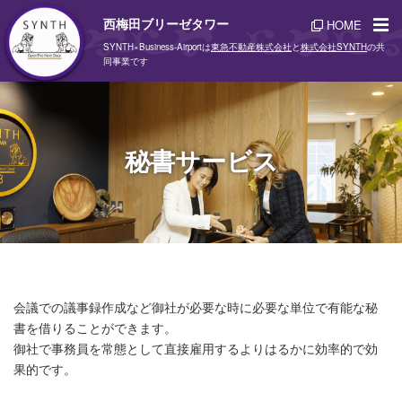
西梅田ブリーゼタワー
HOME
SYNTH×Business-Airportは
東急不動産株式会社
と
株式会社SYNTH
の共
同事業です
秘書サービス
会議での議事録作成など御社が必要な時に必要な単位で有能な秘
書を借りることができます。
御社で事務員を常態として直接雇用するよりはるかに効率的で効
果的です。