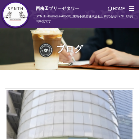
西梅田ブリーゼタワー
HOME
SYNTH×Business-Airportは
東急不動産株式会社
と
株式会社SYNTH
の共
同事業です
ブログ