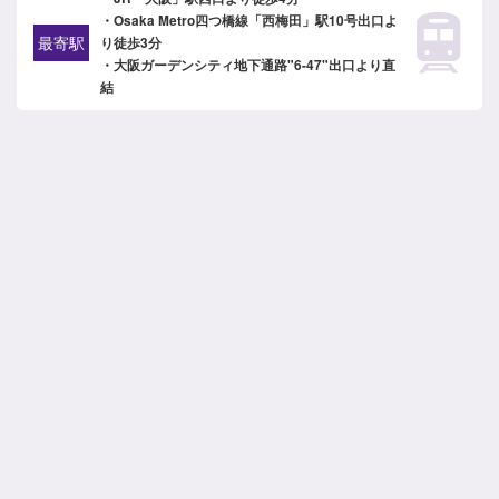
・Osaka Metro四つ橋線「西梅田」駅10号出口よ
最寄駅
り徒歩3分
・大阪ガーデンシティ地下通路"6-47"出口より直
結