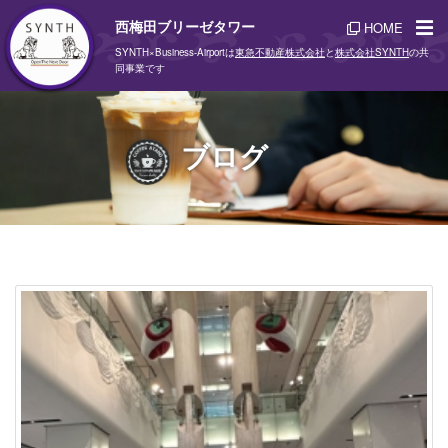
西梅田ブリーゼタワー
HOME
SYNTH×Business-Airportは
東急不動産株式会社
と
株式会社SYNTH
の共
同事業です
ブログ