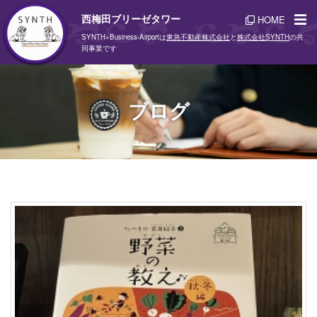
西梅田ブリーゼタワー
HOME
SYNTH×Business-Airportは
東急不動産株式会社
と
株式会社SYNTH
の共
同事業です
ブログ