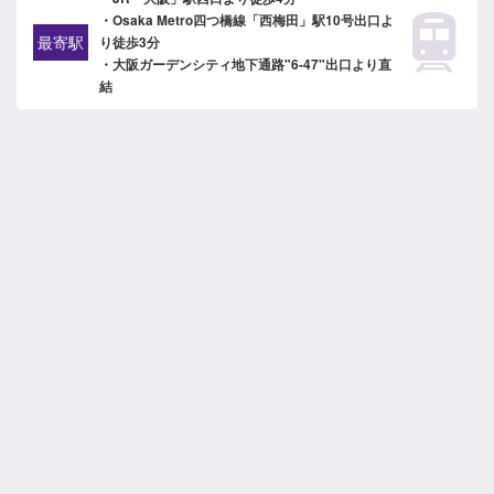
・Osaka Metro四つ橋線「西梅田」駅10号出口よ
最寄駅
り徒歩3分
・大阪ガーデンシティ地下通路"6-47"出口より直
結