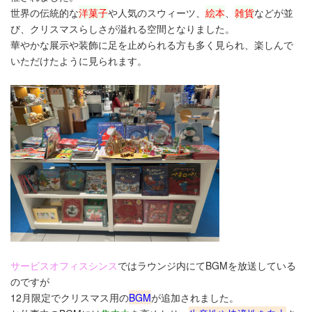
世界の伝統的な
洋菓子
や人気のスウィーツ、
絵本
、
雑貨
などが並
び、クリスマスらしさが溢れる空間となりました。
華やかな展示や装飾に足を止められる方も多く見られ、楽しんで
いただけたように見られます。
サービスオフィスシンス
ではラウンジ内にてBGMを放送している
のですが
12月限定でクリスマス用の
BGM
が追加されました。