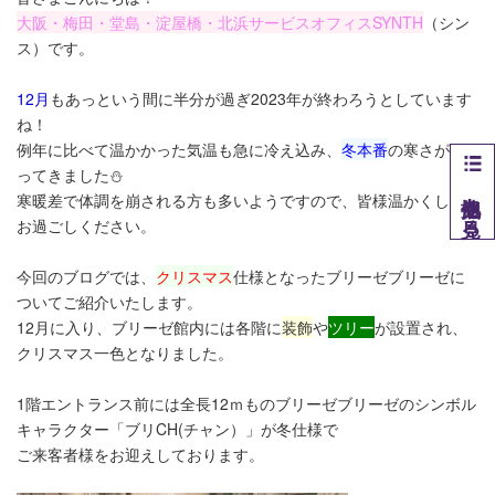
大阪・梅田・堂島・淀屋橋・北浜サービスオフィスSYNTH
（シン
ス）です​。
12月
もあっという間に半分が過ぎ2023年が終わろうとしています
ね！
例年に比べて温かかった気温も急に冷え込み、
冬本番
の寒さがや
ってきました⛄
他拠点を見る
寒暖差で体調を崩される方も多いようですので、皆様温かくして
お過ごしください。
今回のブログでは、
クリスマス
仕様となったブリーゼブリーゼに
ついてご紹介いたします。
12月に入り、ブリーゼ館内には各階に
装飾
や
ツリー
が設置され、
クリスマス一色となりました。
1階エントランス前には全長12ｍものブリーゼブリーゼのシンボル
キャラクター「ブリCH(チャン）」が冬仕様で
ご来客者様をお迎えしております。