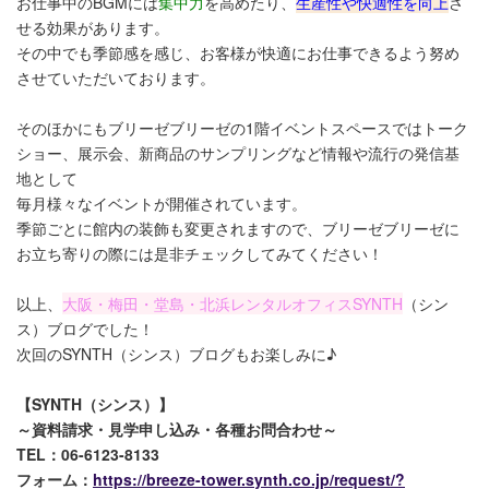
お仕事中のBGMには
集中力
を高めたり、
生産性や快適性を向上
さ
せる効果があります。
その中でも季節感を感じ、お客様が快適にお仕事できるよう努め
させていただいております。
そのほかにもブリーゼブリーゼの1階イベントスペースではトーク
ショー、展示会、新商品のサンプリングなど情報や流行の発信基
地として
毎月様々なイベントが開催されています。
季節ごとに館内の装飾も変更されますので、ブリーゼブリーゼに
お立ち寄りの際には是非チェックしてみてください！
以上、
大阪・梅田・堂島・北浜レンタルオフィスSYNTH
（シン
ス）ブログでした！
次回のSYNTH（シンス）ブログもお楽しみに♪
【SYNTH（シンス）】
～資料請求・見学申し込み・各種お問合わせ～
TEL：06-6123-8133
フォーム：
https://breeze-tower.synth.co.jp/request/?