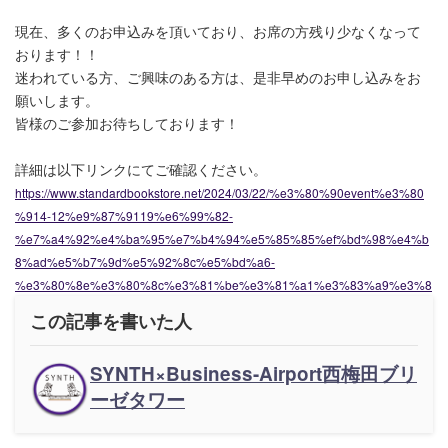
現在、多くのお申込みを頂いており、お席の方残り少なくなって
おります！！
迷われている方、ご興味のある方は、是非早めのお申し込みをお
願いします。
皆様のご参加お待ちしております！
詳細は以下リンクにてご確認ください。
https://www.standardbookstore.net/2024/03/22/%e3%80%90event%e3%80
%914-12%e9%87%9119%e6%99%82-
%e7%a4%92%e4%ba%95%e7%b4%94%e5%85%85%ef%bd%98%e4%b
8%ad%e5%b7%9d%e5%92%8c%e5%bd%a6-
%e3%80%8e%e3%80%8c%e3%81%be%e3%81%a1%e3%83%a9%e3%8
この記事を書いた人
SYNTH×Business-Airport西梅田ブリ
ーゼタワー