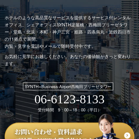
ホテルのような高品質なサービスを提供するサービス付レンタル
オフィス、シェアオフィスSYNTH
淀屋橋・西梅田ブリーゼタワ
ー・堂島・北浜・本町・神戸三宮・姫路・四条烏丸・近鉄四日市
の11拠点で展開。
内覧・見学を電話やメールで随時受付中です。
お気軽に見学にお越しください。あなたの価値観がきっと変わり
ます。
SYNTH×Business-Airport西梅田ブリーゼタワー
06-6123-8133
受付時間 9：00～18：00（平日）