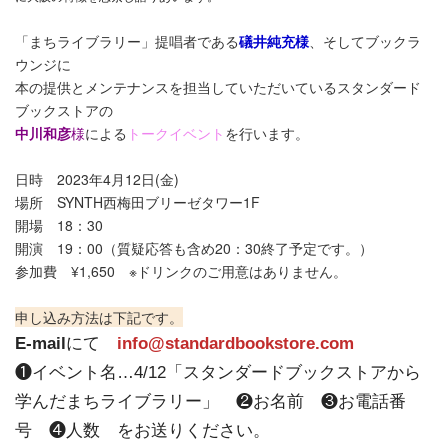
「まちライブラリー」提唱者である
礒井純充様
、そしてブックラ
ウンジに
本の提供とメンテナンスを担当していただいている
スタンダード
ブックストアの
中川和彦
様
による
トークイベント
を行います。
日時 2023年4月12日(金)
場所 SYNTH西梅田ブリーゼタワー1F
開場 18：30
開演 19：00（質疑応答も含め20：30終了予定です。）
参加費 ¥1,650 ※ドリンクのご用意はありません。
申し込み方法は下記です。
E-mail
にて
info@standardbookstore.com
❶イベント名…4/12「スタンダードブックストアから
学んだまちライブラリー」
❷お名前 ❸お電話番
号 ❹人数 をお送りください。