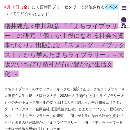
4月12日（金）
にて西梅田ブリーゼタワーで開催される
イベント
に
ついてご紹介いたします。
他拠点を見る
礒井純充ｘ中川和彦 『「まちライブラリ
ー」の研究 「個」が主役になれる社会的資
本づくり』出版記念 「スタンダードブック
ストアから学んだまちライブラリー」～大
阪のいちびり精神が育む豊かな“生活文
化”～
まちライブラリーのエポックメイキングな2施設である、まちライブラリー＠
大阪府立大学（現：大阪公立大学、2023年３月閉館）とまちライブラリー＠
もりのみやキューズモールの立ち上げに大きく関わった中川和彦氏（スタン
ダードブックストア合同会社 運営統括責任者）とまちライブラリー提唱者で
あり、『「まちライブラリー」の研究 「個」が主役になれる社会的資本づ
くり』著者の礒井純充が、「まちライブラリー」「個」「本」をキーワード
に大阪の特徴を思索し語りあいます。