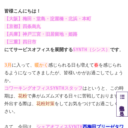
皆様こんにちは！
【大阪】梅田・堂島・淀屋橋・北浜・本町
【京都】四条烏丸
【兵庫】神戸三宮・旧居留地・姫路
【三重】四日市
にてサービスオフィスを展開する
SYNTH（シンス）
です​
。
3月
に入って、
暖かく
感じられる日も増えて
春
を感じられ
るようになってきましたが、皆様いかがお過ごしでしょう
か。
コワーキングオフィスSYNTHスタッフ
はというと、この時
期は、
花粉
で鼻がムズムズする日々に苦戦しております。
外出する際は、
花粉対策
をしてお気をつけてお過ごしくだ
他拠点を見る
さい。
さて、今回は、
シェアオフィスSYNTH
西梅田ブリーゼタワ