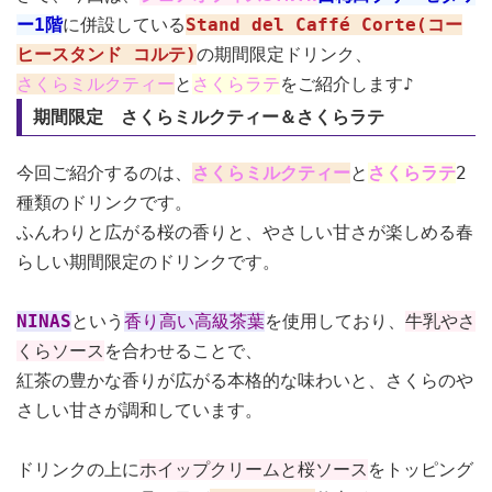
ー1階
に併設している
Stand del Caffé Corte(
コー
ヒースタンド コルテ)
の期間限定ドリンク、
さくらミルクティー
と
さくらラテ
をご紹介します♪
期間限定 さくらミルクティー＆さくらラテ
今回ご紹介するのは、
さくらミルクティー
と
さくらラテ
2
種類のドリンクです。
ふんわりと広がる桜の香りと、やさしい甘さが楽しめる春
らしい期間限定のドリンクです。
NINAS
という
香り高い高級茶葉
を使用しており、
牛乳やさ
くらソース
を合わせることで、
紅茶の豊かな香りが広がる本格的な味わいと、さくらのや
さしい甘さが調和しています。
ドリンクの上に
ホイップクリームと桜ソース
をトッピング